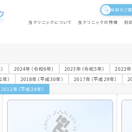
採用のご
当クリニックについて
当クリニックの特徴
初
年）
2024年（令和6年）
2023年（令和5年）
2022
1年）
2018年（平成30年）
2017年（平成29年）
2
2012年（平成24年）
ニック概要
養指導
初めて当クリニックを
議事録
理事長のご挨拶
夜間透析
受診される方へ
院内施設の紹介・フロアガイド
透析サポート
部門紹介・スタッフ紹介
クリニカルアウトカムについて