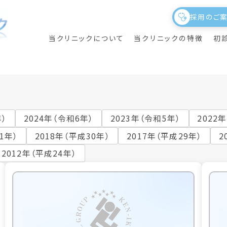
採用のご
当クリニックについて
当クリニックの特徴
初
年）
2024年（令和6年）
2023年（令和5年）
2022
1年）
2018年（平成30年）
2017年（平成29年）
2
2012年（平成24年）
ニック概要
養指導
初めて当クリニックを
議事録
理事長のご挨拶
夜間透析
受診される方へ
院内施設の紹介・フロアガイド
透析サポート
部門紹介・スタッフ紹介
クリニカルアウトカムについて