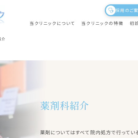
採用のご
当クリニックについて
当クリニックの特徴
初
紹介
ニック概要
養指導
初めて当クリニックを
議事録
理事長のご挨拶
夜間透析
薬剤科紹介
受診される方へ
院内施設の紹介・フロアガイド
透析サポート
部門紹介・スタッフ紹介
クリニカルアウトカムについて
薬剤についてはすべて院内処方で行ってい