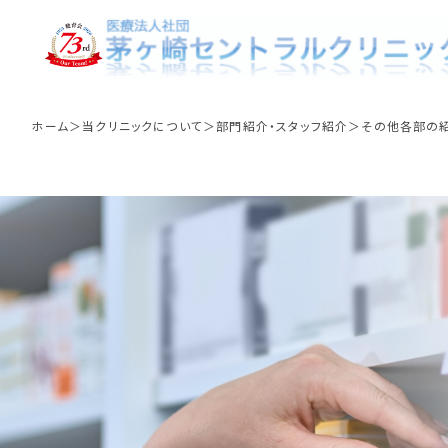
その他各部の紹介
ホーム
当クリニックについて
部門紹介・スタッフ紹介
その他各部の
標準手順作業書
クリニック理念
血液浄化療法
委員
クリ
栄