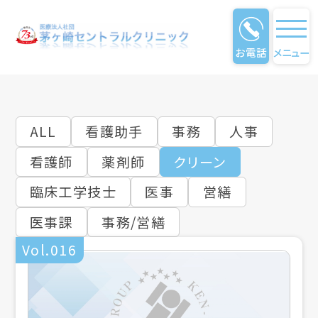
お電話
メニュー
仕事のやりがい
ALL
看護助手
事務
人事
看護師
薬剤師
クリーン
臨床工学技士
医事
営繕
医事課
事務/営繕
Vol.016