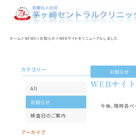
NEWS
ホーム
NEWS
お知らせ
WEBサイトをリニューアルしました
カテゴリー
お知らせ
WEBサイ
All
標準手順作業書
クリニック理念
血液浄化療法
委員
クリ
栄
お知らせ
今後、随時各ペ
検査日のご案内
アーカイブ