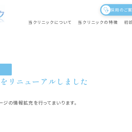
採用のご
当クリニックについて
当クリニックの特徴
初
トをリニューアルしました
ニック概要
養指導
初めて当クリニックを
議事録
理事長のご挨拶
夜間透析
受診される方へ
ージの情報拡充を行ってまいります。
院内施設の紹介・フロアガイド
透析サポート
部門紹介・スタッフ紹介
クリニカルアウトカムについて